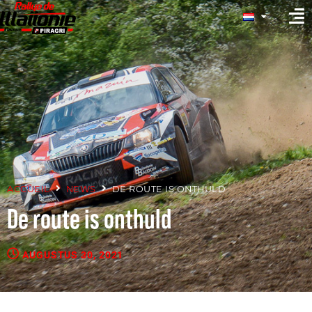
ACCUEIL
NEWS
DE ROUTE IS ONTHULD
De route is onthuld
AUGUSTUS 30, 2021