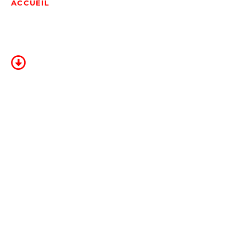
WAAR
ACCUEIL
/
WAARSCHUWING
WAARSCHUWING