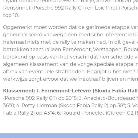
Dylan Henrard (Porsche 992 GT Rally), Steven Dolfen (S
Rensonnet (Porsche 992 Rally GT) en Loïc Pirot (Porsc
top 10.
Opgemerkt moet worden dat de getimede etappe va
geneutraliseerd vanwege een medische interventie b
helemaal niets met de rally te maken had. In dit geval w
betrokken team (alleen Fernémont, Verstappen, Rouard
berekend op basis van het verschil dat hen scheidde v
algemeen klassement van de vorige speciale etappe, n
aftrek van eventuele strafronden. Begrijpt u het niet?
werkwijze zorgt ervoor dat we ‘neutraal’ blijven en n
Klassement: 1. Fernémont-Lefèvre (Skoda Fabia Rall
(Porsche 992 Rally GT) op 29’’8; 3. Anacleto-Bourdeaud’
36’’8; 4. Potty-Herman (Skoda Fabia Rally 2) op 38’’; 5
Fabia Rally 2) op 43’’4; 6. Rouard-Poncelet (Citroën C2 Ra