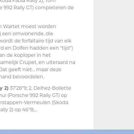
koda Fabia Rally 2), Tom
he 992 Rally GT) completeren de
n Wartet moest worden
ij een omwonende, die
ordt de forfaitaire tijd van elk
 en Dolfen hadden een “tijd”)
an de koploper in het
amelijk Crupet, en uiteraard na
 Dat geeft niet… maar deze
iemand bevoordelen.
y 2)
37’28’’9; 2. Delhez-Bollette
hui (Porsche 992 Rally GT) op
. Verstappen-Vermeulen (Skoda
lly 2) op 46’’8;…