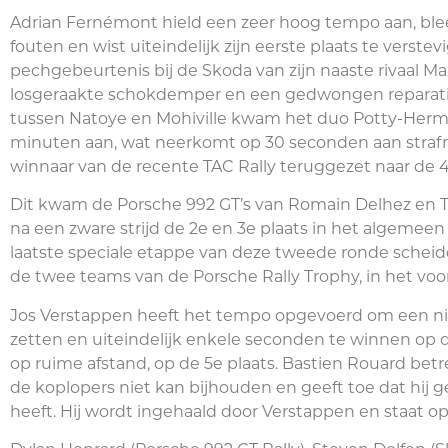
Adrian Fernémont hield een zeer hoog tempo aan, bl
fouten en wist uiteindelijk zijn eerste plaats te verste
pechgebeurtenis bij de Skoda van zijn naaste rivaal M
losgeraakte schokdemper en een gedwongen reparati
tussen Natoye en Mohiville kwam het duo Potty-Herm
minuten aan, wat neerkomt op 30 seconden aan straf
winnaar van de recente TAC Rally teruggezet naar de 4
Dit kwam de Porsche 992 GT’s van Romain Delhez en T
na een zware strijd de 2e en 3e plaats in het algeme
laatste speciale etappe van deze tweede ronde schei
de twee teams van de Porsche Rally Trophy, in het voo
Jos Verstappen heeft het tempo opgevoerd om een nie
zetten en uiteindelijk enkele seconden te winnen op de
op ruime afstand, op de 5e plaats. Bastien Rouard betr
de koplopers niet kan bijhouden en geeft toe dat hij 
heeft. Hij wordt ingehaald door Verstappen en staat op