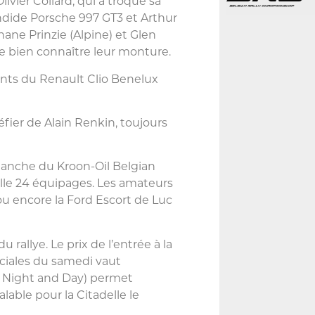
livier Collard, qui a troqué sa
ndide Porsche 997 GT3 et Arthur
hane Prinzie (Alpine) et Glen
e bien connaître leur monture.
ents du Renault Clio Benelux
éfier de Alain Renkin, toujours
nche du Kroon-Oil Belgian
ille 24 équipages. Les amateurs
u encore la Ford Escort de Luc
 rallye. Le prix de l’entrée à la
péciales du samedi vaut
 Night and Day) permet
alable pour la Citadelle le