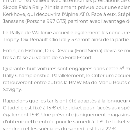
En GT, on surveillera avec attention les prestations de O
Skoda Fabia Rally 2 initialement prévue pour une sple
Kerkhove, qui découvrira l’Alpine A110. Face à eux, Stép
Janssens (Porsche 997 GT3) partiront avec l’avantage d
Le Rallye de Wallonie accueille également les concurr
Trophy. Dix Renault Clio Rally 5 seront ainsi de la partie.
Enfin, en Historic, Dirk Deveux (Ford Sierra) devra se m
très à l’aise au volant de sa Ford Escort.
e
Quarante-huit voitures sont engagées dans cette 5
ma
Rally Championship. Parallèlement, le Criterium accue
retrouveront entre autres la BMW M3 de Manu Bouts o
Savigny.
Rappelons que les tarifs ont été adaptés à la longueur du
Citadelle est fixé à 15 € et le ticket pour l’accès aux s
également 15 €. Une prévente (uniquement magasins
d’obtenir cette entrée pour le samedi à 11 €. Le ticket v
vendredi et les spéciales du samedi est lui à 22 €.